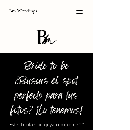
Bm Weddings
Bride-to-be
¿Buscas el spot
perfecto para tus
fotos? ¡Lo tenemos!
Este ebook es una joya, con más de 20