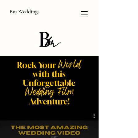
Bm Weddings
World
Rock Your
with this
Unforgettable
Wedding Film
Adventure!