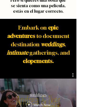
Pero si quieres una boda que
se sienta como una película,
estás en el lugar correcto.
Embark on
epic
adventures
to document
destination
weddings
,
intimate
gatherings, and
elopements.
weddings
Watch Now